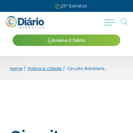
23
°
Barretos
Assine O Diário
Home
/
Polícia & Cidade
/
Circuito Barretense de Xadrez recebe inscrições