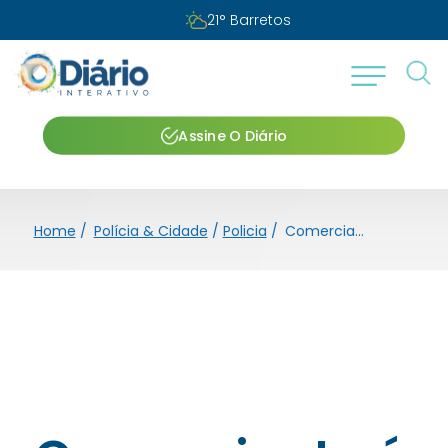
21
°
Barretos
Assine O Diário
Home
/
Polícia & Cidade
/
Policia
/
Comerciante é preso por agressão contra mulher, furto e dano