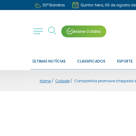
30
°
Barretos
Quinta-feira, 06 de agosto d
Assine O Diário
ÚLTIMAS NOTÍCIAS
CLASSIFICADOS
ESPORTE
Home
/
Cidade
/
Companhia promove chegada em