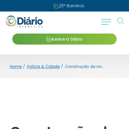
23
°
Barretos
Assine O Diário
Home
/
Polícia & Cidade
/
Construção da nova Central de Polícia Judiciária é prioridade, afirma Tarcísio