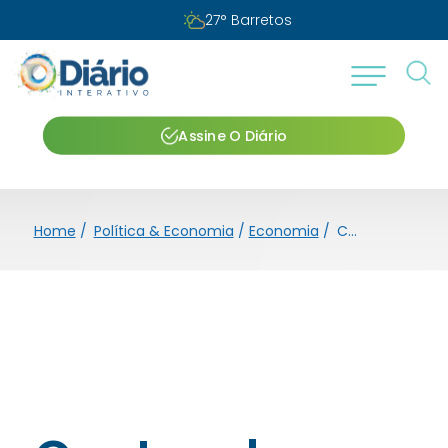
27
°
Barretos
Assine O Diário
Home
/
Política & Economia
/
Economia
/
Contas de água e esgoto terão reajuste em Barretos