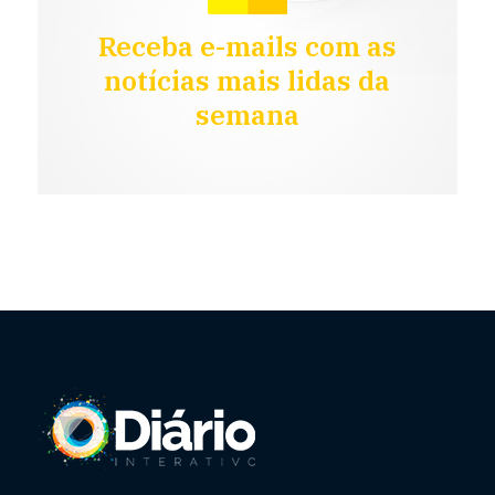
Receba e-mails com as
notícias mais lidas da
semana