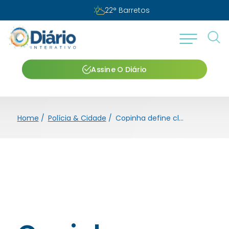
22
°
Barretos
Assine O Diário
Home
/
Polícia & Cidade
/
Copinha define classificados para segunda fase