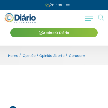
21
°
Barretos
Assine O Diário
Home
/
Opinião
/
Opinião Aberta
/
Coragem