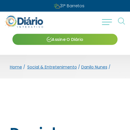
31
°
Barretos
Assine O Diário
Home
/
Social & Entretenimento
/
Danilo Nunes
/
Daniel B