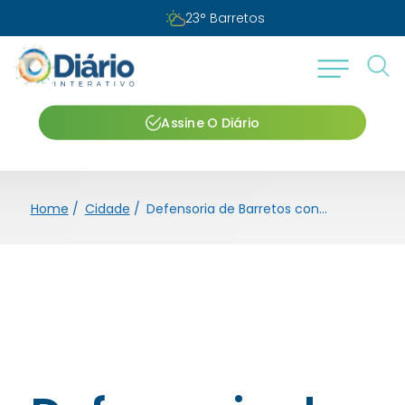
23
°
Barretos
Assine O Diário
Home
/
Cidade
/
Defensoria de Barretos confirma mutirão de reconhecimento de paternidade