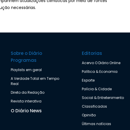
mpanhem atualizações climáticas por meio de fontes
ução necessárias.
Sobre o Diário
Editorias
Programas
Acervo O Diário Online
Playlists em geral
Política & Economia
A Verdade Total em Tempo
Esporte
Real
Polícia & Cidade
Direto da Redação
Social & Entretenimento
Revista interativa
Classificados
O Diário News
Opinião
Últimas notícias