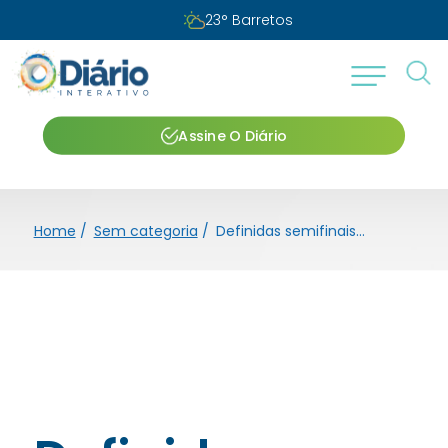
23
°
Barretos
Assine O Diário
Home
/
Sem categoria
/
Definidas semifinais da Libertadores e Sul-Americana