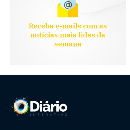
Receba e-mails com as
notícias mais lidas da
semana