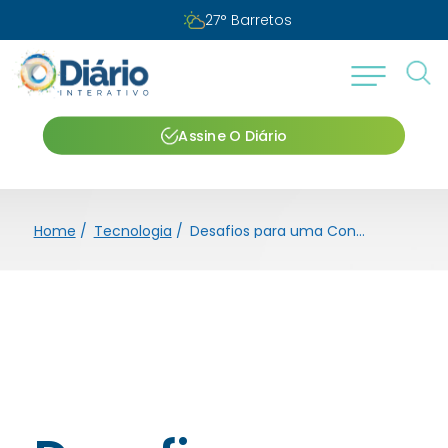
27
°
Barretos
Assine O Diário
Home
/
Tecnologia
/
Desafios para uma Conexão Digital Includente