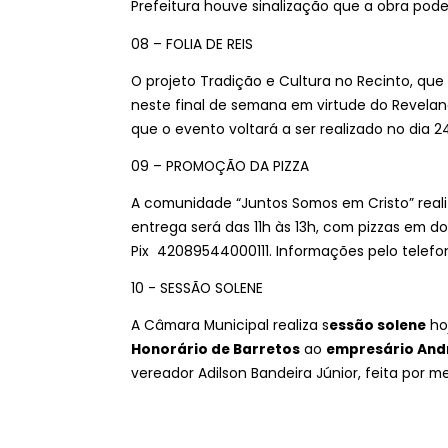
Prefeitura houve sinalização que a obra pod
08 – FOLIA DE REIS
O projeto Tradição e Cultura no Recinto, que
neste final de semana em virtude do Reveland
que o evento voltará a ser realizado no dia 2
09 – PROMOÇÃO DA PIZZA
A comunidade “Juntos Somos em Cristo” realiza
entrega será das 11h às 13h, com pizzas em do
Pix 42089544000111. Informações pelo telefo
10 - SESSÃO SOLENE
A Câmara Municipal realiza s
essão solene
hoj
Honorário de Barretos
ao
empresário Andr
vereador
Adilson Bandeira Júnior
, feita por m