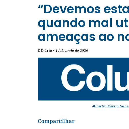
“Devemos estar
quando mal ut
ameaças ao no
O Diário -
14 de maio de 2026
Ministro Kassio Nune
Compartilhar