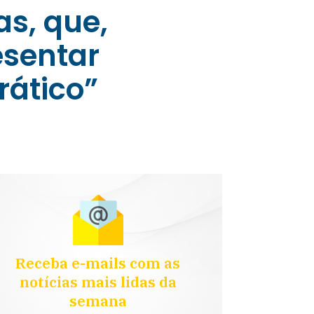
as, que,
esentar
ático”
Receba e-mails com as
notícias mais lidas da
semana