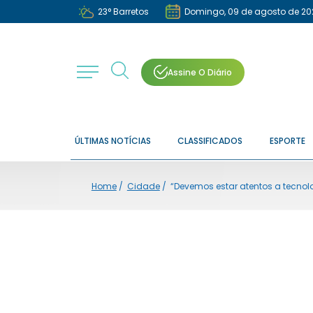
23
°
Barretos
Domingo, 09 de agosto de 20
Assine O Diário
ÚLTIMAS NOTÍCIAS
CLASSIFICADOS
ESPORTE
Home
/
Cidade
/
“Devemos estar atentos a tecno