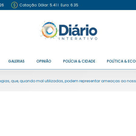
26
Cotação:
Dólar: 5.41
I
Euro: 6.35
GALERIAS
OPINIÃO
POLÍCIA & CIDADE
POLÍTICA & EC
logias, que, quando mal utilizadas, podem representar ameaças ao nos