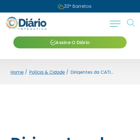
33
°
Barretos
Assine O Diário
Home
/
Polícia & Cidade
/
Dirigentes da CATI e Sirvarig apresentam trabalho de captação de água e monitoramento em Guaíra