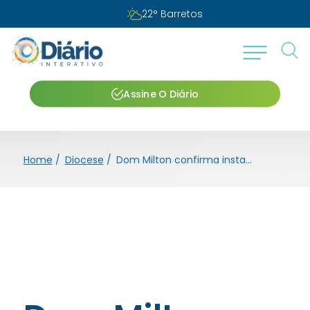
22
°
Barretos
Assine O Diário
Home
/
Diocese
/
Dom Milton confirma instalação de Quase Paróquia