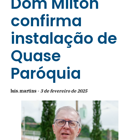
Dom Milton
confirma
instalação de
Quase
Paróquia
luis.martins -
3 de fevereiro de 2025