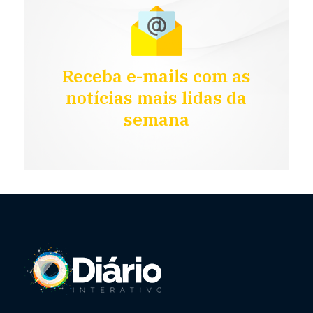
Receba e-mails com as
notícias mais lidas da
semana