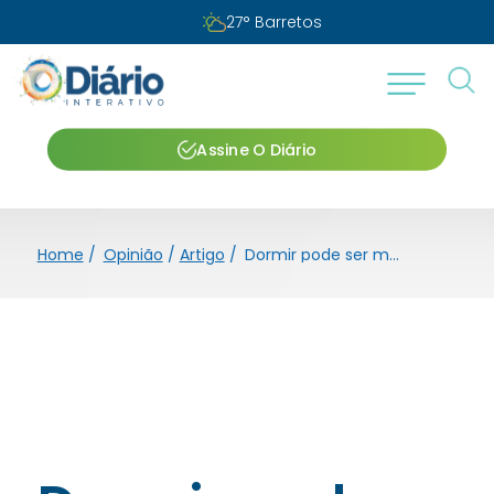
27
°
Barretos
Assine O Diário
Home
/
Opinião
/
Artigo
/
Dormir pode ser muito mais importante do que você imagina