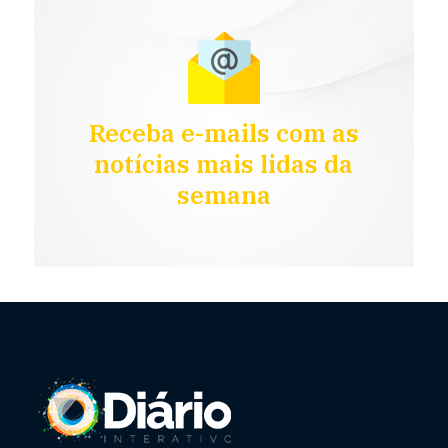
Receba e-mails com as
notícias mais lidas da
semana