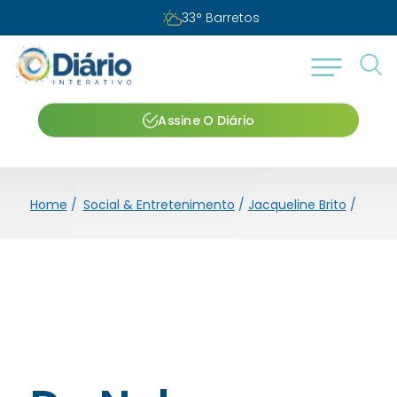
33
°
Barretos
Assine O Diário
Home
/
Social & Entretenimento
/
Jacqueline Brito
/
Dr. N