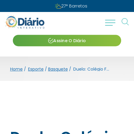
27
°
Barretos
Assine O Diário
Home
/
Esporte
/
Basquete
/
Duelo: Colégio FEB/APAB Barretos vence o Corinthians