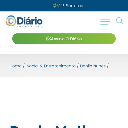
21
°
Barretos
Assine O Diário
Home
/
Social & Entretenimento
/
Danilo Nunes
/
Dupla M