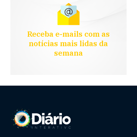
Receba e-mails com as
notícias mais lidas da
semana