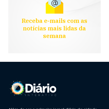
Receba e-mails com as
notícias mais lidas da
semana