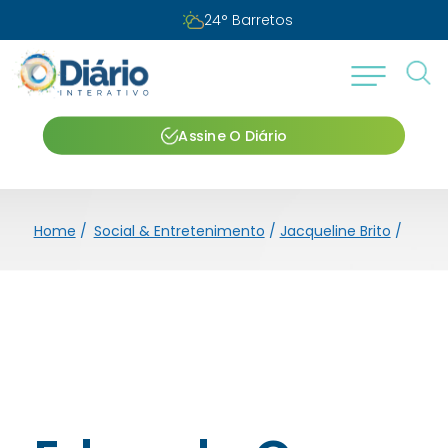
24
°
Barretos
Assine O Diário
Home
/
Social & Entretenimento
/
Jacqueline Brito
/
Eduar