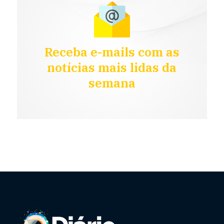
Receba e-mails com as
notícias mais lidas da
semana