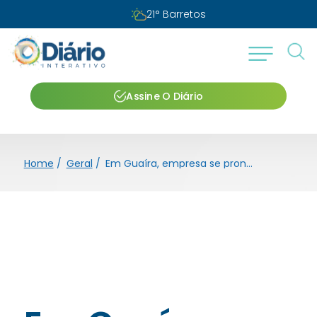
21
°
Barretos
Assine O Diário
Home
/
Geral
/
Em Guaíra, empresa se pronuncia sobre devolução de taxas de inscrição após cancelamento de concursos