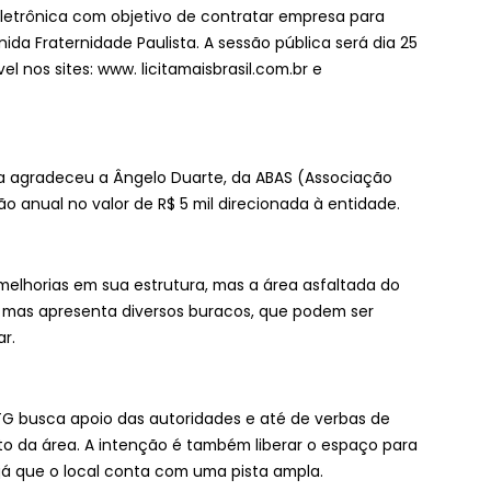
eletrônica com objetivo de contratar empresa para
a Fraternidade Paulista. A sessão pública será dia 25
vel nos sites: www. licitamaisbrasil.com.br e
ua agradeceu a Ângelo Duarte, da ABAS (Associação
ão anual no valor de R$ 5 mil direcionada à entidade.
melhorias em sua estrutura, mas a área asfaltada do
o, mas apresenta diversos buracos, que podem ser
r.
TG busca apoio das autoridades e até de verbas de
 da área. A intenção é também liberar o espaço para
já que o local conta com uma pista ampla.