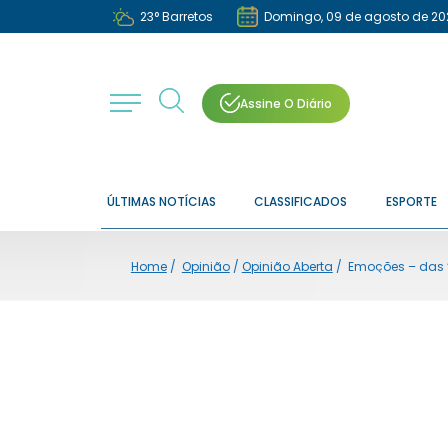
23
°
Barretos
Domingo, 09 de agosto de 20
Assine O Diário
ÚLTIMAS NOTÍCIAS
CLASSIFICADOS
ESPORTE
Home
/
Opinião
/
Opinião Aberta
/
Emoções – das “