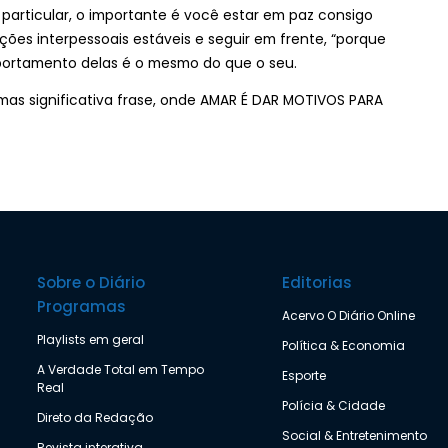
particular, o importante é você estar em paz consigo
ções interpessoais estáveis e seguir em frente, “porque
portamento delas é o mesmo do que o seu.
as significativa frase, onde AMAR É DAR MOTIVOS PARA
Sobre o Diário
Editorias
Programas
Acervo O Diário Online
Playlists em geral
Política & Economia
A Verdade Total em Tempo
Esporte
Real
Polícia & Cidade
Direto da Redação
Social & Entretenimento
Revista interativa