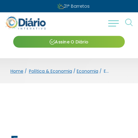
21
°
Barretos
Assine O Diário
Home
/
Política & Economia
/
Economia
/
Empresa reforça pedidos para denúncias de furtos de energia