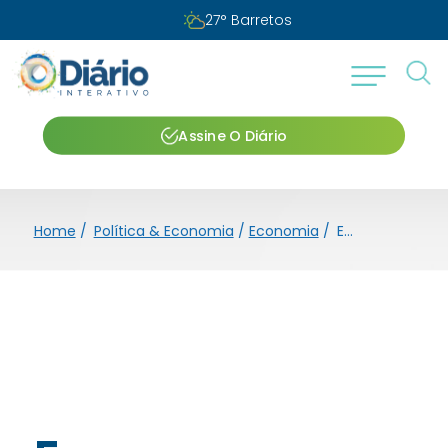
27
°
Barretos
Assine O Diário
Home
/
Política & Economia
/
Economia
/
Empresas excluídas do Simples têm prazo para resolver pendências