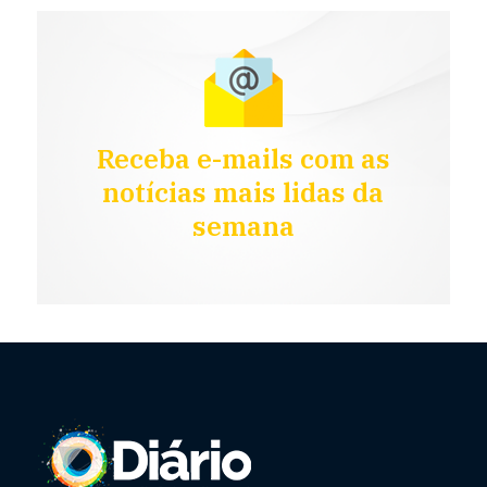
Receba e-mails com as
notícias mais lidas da
semana