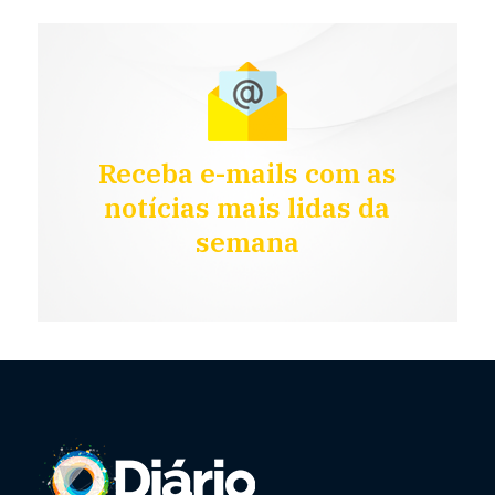
Receba e-mails com as
notícias mais lidas da
semana