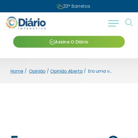
33
°
Barretos
Assine O Diário
Home
/
Opinião
/
Opinião Aberta
/
Era uma vez Os Independentes