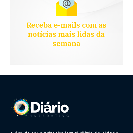
Receba e-mails com as
notícias mais lidas da
semana