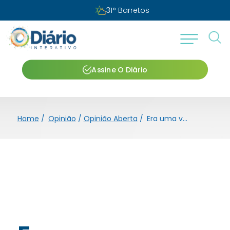
31
°
Barretos
Assine O Diário
Home
/
Opinião
/
Opinião Aberta
/
Era uma vez um altar