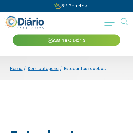
28
°
Barretos
Assine O Diário
Home
/
Sem categoria
/
Estudantes recebem últimas orientações antes de embarque para o Canadá