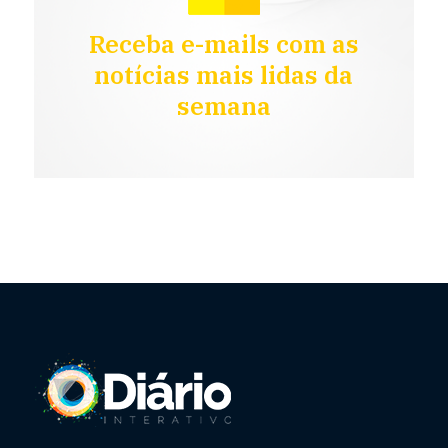
Receba e-mails com as
notícias mais lidas da
semana