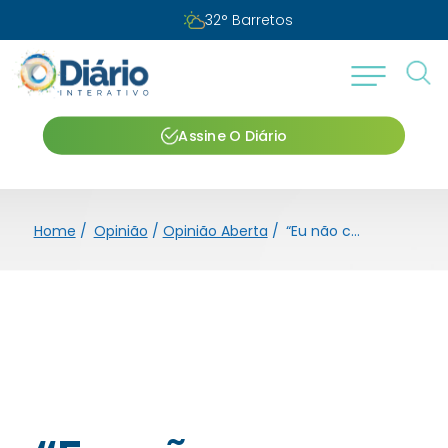
32
°
Barretos
Assine O Diário
Home
/
Opinião
/
Opinião Aberta
/
“Eu não consigo respirar”!