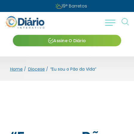
19
°
Barretos
Assine O Diário
Home
/
Diocese
/
“Eu sou o Pão da Vida”