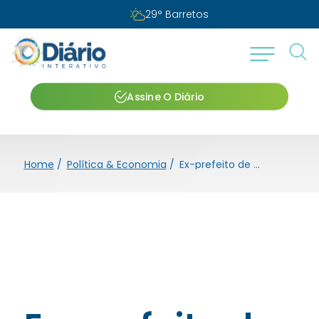
29
°
Barretos
Assine O Diário
Home
/
Política & Economia
/
Ex-prefeito de Guarulhos divulga pré-candidatura na região