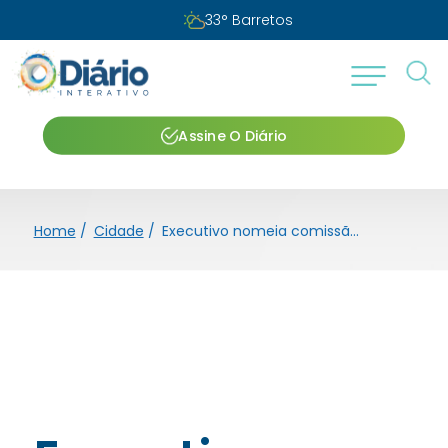
33
°
Barretos
Assine O Diário
Home
/
Cidade
/
Executivo nomeia comissão administrativa do Mercadão