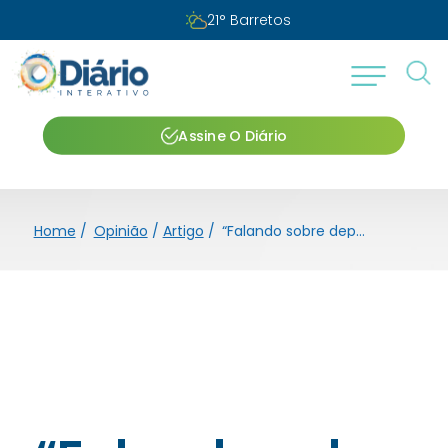
21
°
Barretos
Assine O Diário
Home
/
Opinião
/
Artigo
/
“Falando sobre depressão: Estratégias para uma mente saudável”