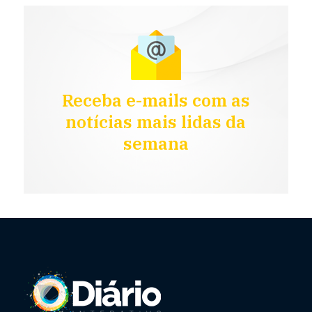
Receba e-mails com as
notícias mais lidas da
semana