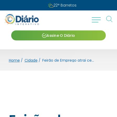
22
°
Barretos
Assine O Diário
Home
/
Cidade
/
Feirão de Emprego atrai centenas de candidatos