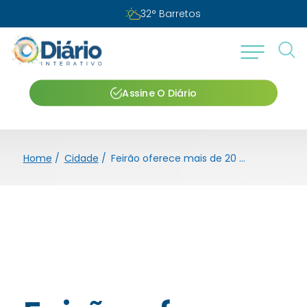
32
°
Barretos
Assine O Diário
Home
/
Cidade
/
Feirão oferece mais de 20 vagas de emprego na próxima terça-feira