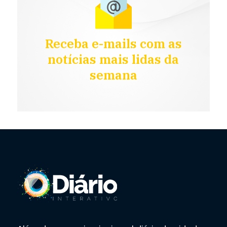
Receba e-mails com as
notícias mais lidas da
semana