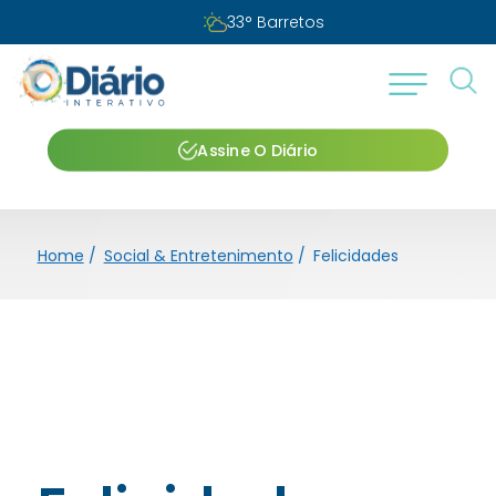
33
°
Barretos
Assine O Diário
Home
/
Social & Entretenimento
/
Felicidades