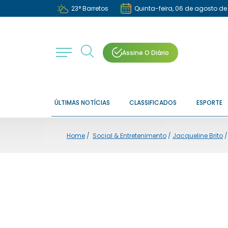
23
°
Barretos
Quinta-feira, 06 de agosto de
Assine O Diário
ÚLTIMAS NOTÍCIAS
CLASSIFICADOS
ESPORTE
Home
/
Social & Entretenimento
/
Jacqueline Brito
/