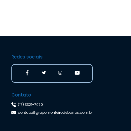
Redes sociais
Contato
(17) 3321-7070
contato@grupomonteirodebarros.com.br