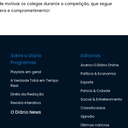
 de motivar os colegas durante a competição, que segue
garra e comprometimento!
Sobre o Diário
Editorias
Programas
Acervo O Diário Online
Playlists em geral
Política & Economia
A Verdade Total em Tempo
Esporte
Real
Polícia & Cidade
Direto da Redação
Social & Entretenimento
Revista interativa
Classificados
O Diário News
Opinião
Últimas notícias