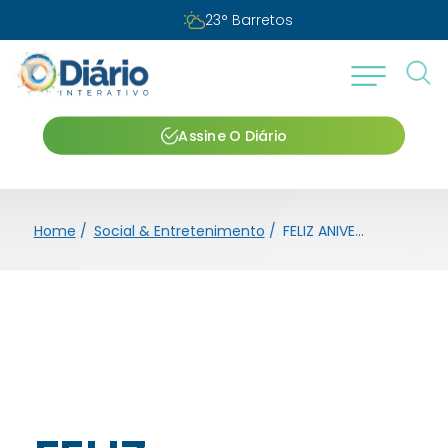
23
°
Barretos
Assine O Diário
Home
/
Social & Entretenimento
/
FELIZ ANIVERSÁRIO