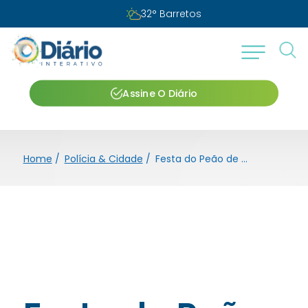
32
°
Barretos
Assine O Diário
Home
/
Polícia & Cidade
/
Festa do Peão de Barretos inicia venda de ingressos Acesso Parque para o dia 28