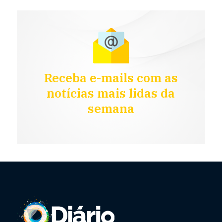
Receba e-mails com as
notícias mais lidas da
semana