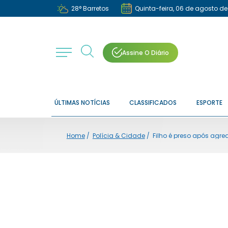
28
°
Barretos
Quinta-feira, 06 de agosto d
Assine O Diário
ÚLTIMAS NOTÍCIAS
CLASSIFICADOS
ESPORTE
Home
/
Polícia & Cidade
/
Filho é preso após agred