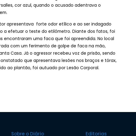
rsalles, cor azul, quando o acusado adentrava o
gem.
utor apresentava forte odor etílico e ao ser indagado
 a efetuar o teste do etilômetro. Diante dos fatos, foi
cias encontraram uma faca que foi apreendida. No local
ntrada com um ferimento de golpe de faca na mão,
nta Casa. Já o agressor recebeu voz de prisão, sendo
constatado que apresentava lesões nos braços e tórax,
do ao plantão, foi autuado por Lesão Corporal.
Sobre o Diário
Editorias