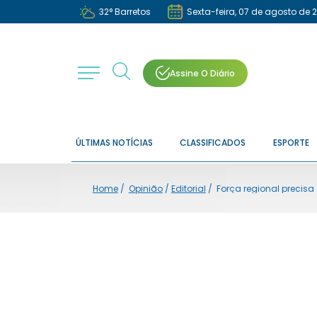
32
°
Barretos
Sexta-feira, 07 de agosto de 
Assine O Diário
ÚLTIMAS NOTÍCIAS
CLASSIFICADOS
ESPORTE
Home
/
Opinião
/
Editorial
/
Força regional precisa