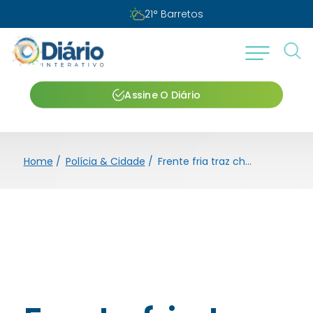
21
°
Barretos
Assine O Diário
Home
/
Polícia & Cidade
/
Frente fria traz chuvas até quinta-feira em Barretos