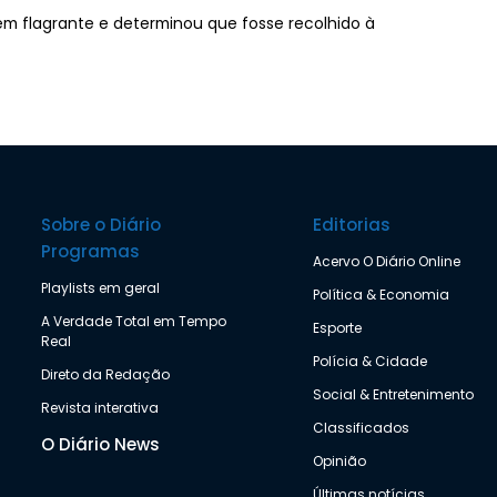
em flagrante e determinou que fosse recolhido à
Sobre o Diário
Editorias
Programas
Acervo O Diário Online
Playlists em geral
Política & Economia
A Verdade Total em Tempo
Esporte
Real
Polícia & Cidade
Direto da Redação
Social & Entretenimento
Revista interativa
Classificados
O Diário News
Opinião
Últimas notícias