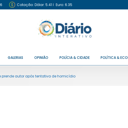
26
Cotação:
Dólar: 5.41
I
Euro: 6.35
GALERIAS
OPINIÃO
POLÍCIA & CIDADE
POLÍTICA & EC
 prende autor após tentativa de homicídio