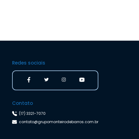
Redes sociais
Contato
(17) 3321-7070
contato@grupomonteirodebarros.com.br