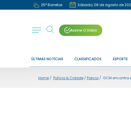
25
°
Barretos
Sábado, 08 de agosto de 20
Assine O Diário
ÚLTIMAS NOTÍCIAS
CLASSIFICADOS
ESPORTE
Home
/
Polícia & Cidade
/
Policia
/
GCM encontra e