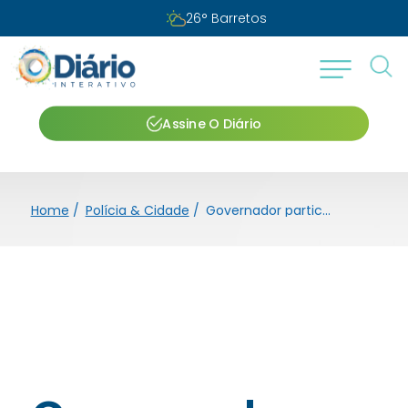
26
°
Barretos
Assine O Diário
Home
/
Polícia & Cidade
/
Governador participa da abertura da Agrishow