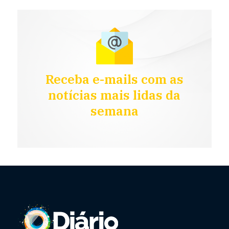
Receba e-mails com as
notícias mais lidas da
semana