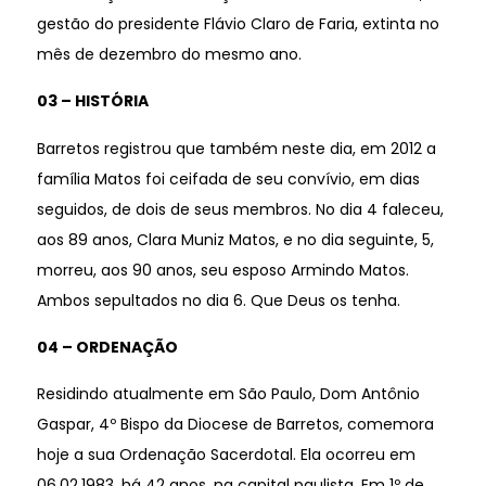
gestão do presidente Flávio Claro de Faria, extinta no
mês de dezembro do mesmo ano.
03 – HISTÓRIA
Barretos registrou que também neste dia, em 2012 a
família Matos foi ceifada de seu convívio, em dias
seguidos, de dois de seus membros. No dia 4 faleceu,
aos 89 anos, Clara Muniz Matos, e no dia seguinte, 5,
morreu, aos 90 anos, seu esposo Armindo Matos.
Ambos sepultados no dia 6. Que Deus os tenha.
04 – ORDENAÇÃO
Residindo atualmente em São Paulo, Dom Antônio
Gaspar, 4º Bispo da Diocese de Barretos, comemora
hoje a sua Ordenação Sacerdotal. Ela ocorreu em
06.02.1983, há 42 anos, na capital paulista. Em 1º de