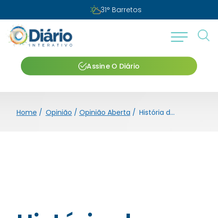
31
°
Barretos
Assine O Diário
Home
/
Opinião
/
Opinião Aberta
/
História de família