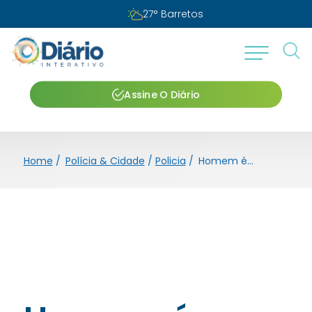
27
°
Barretos
Assine O Diário
Home
/
Polícia & Cidade
/
Policia
/
Homem é autuado em flagrante no crime de porte ilegal de arma