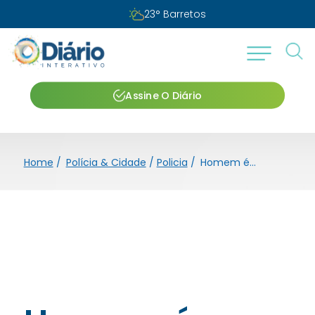
Sábado, 08 de agosto de 2026
Assine O Diário
Home
/
Polícia & Cidade
/
Policia
/
Homem é autuado em flagrante por maus-tratos contra animal